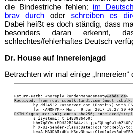
die Bindestriche fehlen;
im Deutsch
brav durch
oder
schreiben es di
Dabei heißt es doch ständig, dass m
besonders daran erkennt, d
schlechtes/fehlerhaftes Deutsch ver
Dr. House
auf Innereienjagd
Betrachten wir mal einige „Innereien“ 
Return-Path: <noreply_kundenmanagement@
webde.de
Received: from mout-csbulk.1and1.com (mout-csbulk.

	by dd24532.kasserver.com (Postfix) with ESMTPS id EE7656F00053

DKIM-Signature: v=1; a=rsa-sha256; c=relaxed/simpl

	s=isystem1; t=1483986459;

	bh=7q8YVurMDH32B26A4zlkjjjwEQLng0w1phZk0P/OK0c=;

	h=X-UI-Sender-Class:Date:To:From:Reply-to:Subject;

	b=xAfMA3DA5idKcjKSevNhnwciCled1g4vvBqLwMBD/oTpV1lvcjvjDl7ugQkndVpbM
