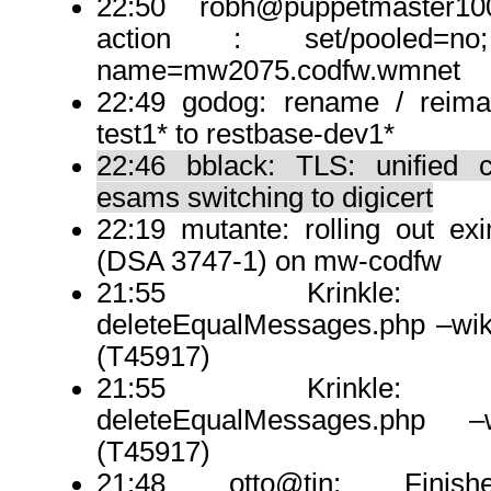
22:50 robh@puppetmaster100
action : set/pooled=no;
name=mw2075.codfw.wmnet
22:49 godog: rename / reima
test1* to restbase-dev1*
22:46 bblack: TLS: unified ce
esams switching to digicert
22:19 mutante: rolling out e
(DSA 3747-1) on mw-codfw
21:55 Krinkle: m
deleteEqualMessages.php –wik
(T45917)
21:55 Krinkle: m
deleteEqualMessages.php –
(T45917)
21:48 otto@tin: Finis