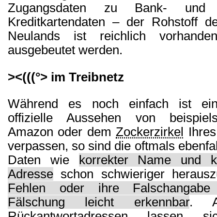
Zugangsdaten zu Bank- und E-
Kreditkartendaten – der Rohstoff d
Neulands ist reichlich vorhand
ausgebeutet werden.
><(((°> im Treibnetz
Während es noch einfach ist ei
offizielle Aussehen von beispie
Amazon oder dem
Zockerzirkel
Ihres
verpassen, so sind die oftmals ebenfa
Daten wie
korrekter Name und ko
Adresse
schon schwieriger herausz
Fehlen oder ihre Falschangab
Fälschung leicht erkennbar
. A
Rückantwortadressen lassen si