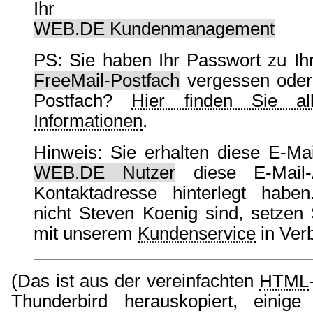
Ihr
WEB.‌DE Kundenmanagement
PS: Sie haben Ihr Passwort zu I
FreeMail-Postfach
vergessen ode
Postfach? ‌
Hier finden Sie al
Informationen
.
Hinweis: Sie erhalten diese E-Mai
WEB.DE Nutzer
diese E-Mail-
Kontaktadresse hinterlegt hab
nicht Steven Koenig sind, setzen S
mit unserem ‌
Kundenservice
in Ver
(Das ist aus der vereinfachten
HTML
Thunderbird herauskopiert, einig