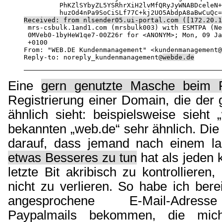
	 PhKZlSYbyZL5YSRhrXiH2lvMfQRyJyWNABDceleN+kK4DsC0hfoM2YcAzpmGKEt/wn

Received: from nlsender05.ui-portal.com ([172.20.1

 mrs-csbulk.1and1.com (mrsbulk003) with ESMTPA (Ne
 0MVeb0-1byHeW1qe7-00Z26r for <ANONYM>; Mon, 09 Ja
 +0100

From: "WEB.DE Kundenmanagement" <kundenmanagement@
Reply-to: noreply_kundenmanagement@
webde.de
Eine
gern genutzte Masche beim P
Registrierung einer Domain, die der 
ähnlich sieht: beispielsweise sieht
bekannten „web.de“ sehr ähnlich. Die
darauf, dass jemand nach einem la
etwas Besseres zu tun
hat als jeden k
letzte Bit akribisch zu kontrollieren
nicht zu verlieren. So habe ich bere
angesprochene E-Mail-Adress
Paypalmails bekommen, die mich