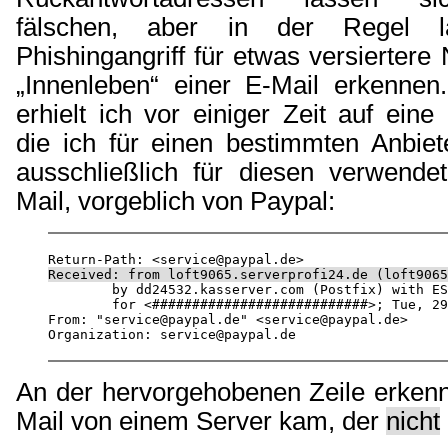
fälschen, aber in der Regel l
Phishingangriff für etwas versiertere
„Innenleben“
einer E-Mail erkennen.
erhielt ich vor einiger Zeit auf eine
die ich für einen bestimmten Anbiet
ausschließlich für diesen verwendet
Mail, vorgeblich von Paypal:
Received: from loft9065.serverprofi24.de (loft9065

	by dd24532.kasserver.com (Postfix) with ESMTP id D0D2D6F0175E

	for <###########################>; Tue, 29 Mar 2016 02:59:47 +0200 (CEST)

From: "service@paypal.de" <service@paypal.de>

An der hervorgehobenen Zeile erkenn
Mail von einem Server kam, der
nicht