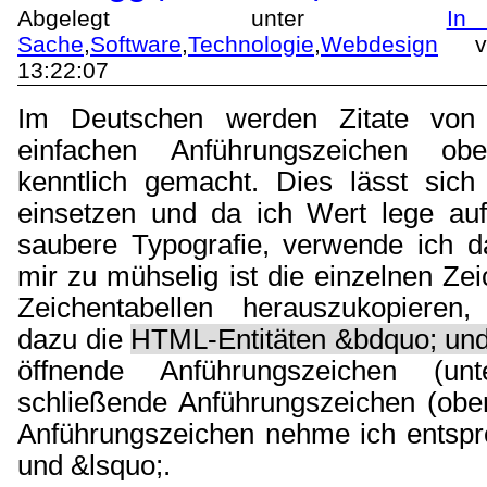
Abgelegt unter
I
Sache
,
Software
,
Technologie
,
Webdesign
vo
13:22:07
Im Deutschen werden Zitate von
einfachen Anführungszeichen o
kenntlich gemacht. Dies lässt sic
einsetzen und da ich Wert lege au
saubere Typografie, verwende ich 
mir zu mühselig ist die einzelnen Z
Zeichentabellen herauszukopieren
dazu die
HTML-Entitäten &bdquo; und
öffnende Anführungszeichen (u
schließende Anführungszeichen (oben
Anführungszeichen nehme ich entsp
und &lsquo;.