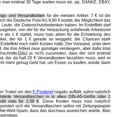
ass man erstmal 30 Tage warten muss etc. pp. DANKE, EBAY,
ngs- und Versandkosten
für die meisten Artikel: 7 € ist die
h die Deutsche Post AG 6,90 € kostet, die Möglichkeit das
da Leute, die Datenschutzbedenken haben. Im Endeffekt darf
sgeben, von der für die Verpackung anfallende Arbeitszeit
ls 1 € startet, muss man allein für die Einstellung des
ikel, der für 1 € gerade so weggeht, die Chancen stark
ndeffekt noch mehr Kosten hätte. Der Vorwand, unter dem
 die ihre Artikel zwar günstiger versteigern, aber dafür total
schnitts-
DAU
ja nicht zuzumuten, dass der sich erstmal
d, der da halt 20 € Versandkosten bezahlen muss, weil er
icht mehr genug Geld hat, um Essen zu kaufen, würde dann
 den Trubel um den
E-Postbrief
negativ auffällt, sahnt natürlich
lsterte Versandtaschen in in etwa DIN-A5-Größe oder 2
hält man für 2,39 €
. Diese Kosten muss man natürlich
olstert sich die Versandtaschen selbst mit Zeitungspapier
hte-Welt-Spam, dass das durchaus ausreichen würde. Man
 günstiger.