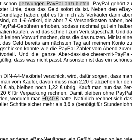
it schon
gezwungen PayPal anzubieten
. PayPal gehört zu
ster Linie, dass das Geld sofort da ist. Neben den eBay-
 Grundlage haben, gibt es für mich als Verkäufer dann aber
ind, da 1-€-Artikel, die aber 7 € Versandkosten haben, bei
PayPal-Gebühren erhoben, sodass nochmal gut ein halber
ien kaufen, wird das schnell zum Verlustgeschäft. Und da
 keinen Vorwurf machen, dass die das nutzen. Mir ist eine
fft das Geld bereits am nächsten Tag auf meinem Konto zu
egschicken konnte wie die PayPal-Zahler vom Abend zuvor.
orteil. Und die ganze Aber-das-ist-sicherer-mit-PayPal-
gültig, dass was nicht passt. Ansonsten ist das ein schönes
n DIN-A4-Maxibrief verschickt wird, dafür sorgen, dass man
lt man vom Käufer, davon muss man 2,20 € abziehen für den
08 € ab, bleiben noch 1,22 € übrig. Kauft man nun das 2er-
,20 € für Verpackung rechnen. Damit bleiben ohne PayPal
erden, wodurch man
−0,40 €
hätte. Natürlich rechnet sich das
ller Schritte sicher mehr als 3,6 s (benötigt für Stundenlohn
ungen anderen eBay-Neulingen ein Gefühl geben sollen wie