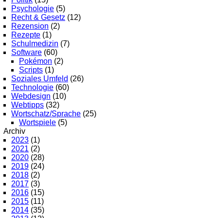
Psychologie
(5)
Recht & Gesetz
(12)
Rezension
(2)
Rezepte
(1)
Schulmedizin
(7)
Software
(60)
Pokémon
(2)
Scripts
(1)
Soziales Umfeld
(26)
Technologie
(60)
Webdesign
(10)
Webtipps
(32)
Wortschatz/Sprache
(25)
Wortspiele
(5)
Archiv
2023
(1)
2021
(2)
2020
(28)
2019
(24)
2018
(2)
2017
(3)
2016
(15)
2015
(11)
2014
(35)