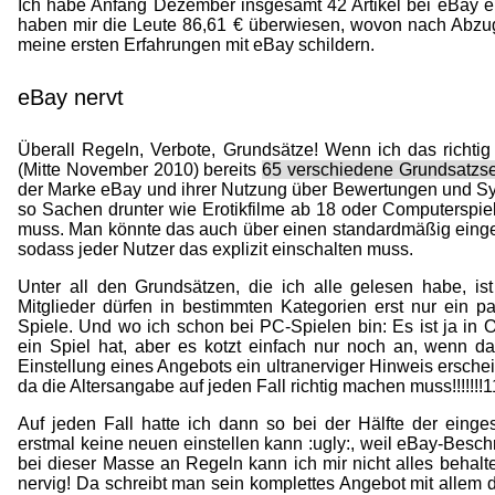
Ich habe Anfang Dezember insgesamt 42
Artikel bei eBay e
haben mir die Leute 86,61 € überwiesen, wovon nach Abzug a
meine ersten Erfahrungen mit eBay schildern.
eBay nervt
Überall Regeln, Verbote, Grundsätze! Wenn ich das richtig
(Mitte November 2010) bereits
65 verschiedene Grundsatzse
der Marke eBay und ihrer Nutzung über Bewertungen und Syst
so Sachen drunter wie Erotikfilme ab 18 oder Computerspie
muss. Man könnte das auch über einen standardmäßig eingesc
sodass jeder Nutzer das explizit einschalten muss.
Unter all den Grundsätzen, die ich alle gelesen habe
, is
Mitglieder dürfen in bestimmten Kategorien erst nur ein pa
Spiele. Und wo ich schon bei PC-Spielen bin: Es ist ja in
ein Spiel hat, aber es kotzt einfach nur noch an, wenn dan
Einstellung eines Angebots ein ultranerviger Hinweis erschei
da die Altersangabe auf jeden Fall richtig machen muss!!!!!!!
Auf jeden Fall hatte ich dann so bei der Hälfte der eing
erstmal keine neuen einstellen kann :ugly:, weil eBay-Besc
bei dieser Masse an Regeln kann ich mir nicht alles behalt
nervig! Da schreibt man sein komplettes Angebot mit allem