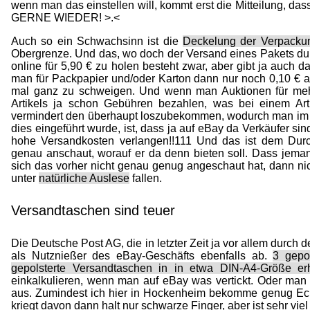
wenn man das einstellen will, kommt erst die Mitteilung, d
GERNE WIEDER! >.<
Auch so ein Schwachsinn ist die
Deckelung der Verpacku
Obergrenze. Und das, wo doch der Versand eines Pakets durc
online für 5,90 € zu holen besteht zwar, aber gibt ja auch 
man für Packpapier und/oder Karton dann nur noch 0,10 € au
mal ganz zu schweigen. Und wenn man Auktionen für mehr a
Artikels ja schon Gebühren bezahlen, was bei einem Art
vermindert den überhaupt loszubekommen, wodurch man im E
dies eingeführt wurde, ist, dass ja auf eBay da Verkäufer sind,
hohe Versandkosten verlangen!!111 Und das ist dem Durch
genau anschaut, worauf er da denn bieten soll. Dass jeman
sich das vorher nicht genau genug angeschaut hat, dann n
unter
natürliche Auslese
fallen.
Versandtaschen sind teuer
Die Deutsche Post AG, die in letzter Zeit ja vor allem durch
als Nutznießer des eBay-Geschäfts ebenfalls ab.
3 gepo
gepolsterte Versandtaschen in in etwa DIN-A4-Größe er
einkalkulieren, wenn man auf eBay was vertickt. Oder man p
aus. Zumindest ich hier in Hockenheim bekomme genug Ec
kriegt davon dann halt nur schwarze Finger, aber ist sehr viel