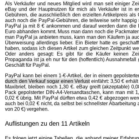
Als Verkäufer und neues Mitglied wird man seit einiger Ze
eBay und der Hauptnutzen für mich als Verkäufer ist in er
Gebühren, die ausschließlich den erzielten Artikelpreis als
auch noch die PayPal-Gebühren, die teilweise sehr happig s
PayPal ja mit 8 € ankommen und darauf werden dann die 
Euro abhanden kommt. Muss man dann noch die Packmaterial
man PayPal ja anbieten muss, kann man den Käufern ja auch
Überweisung allerdings lieber. Ein Bieter hatte es gescha
haben, sodass ich diesen Artikel zum gleichen Zeitpunkt w
Oder anders gesagt: Es gibt für die Käufer keinen Zeitv
Propaganda ist ja eh nur für den (hoffentlich) Ausnahmefall 
Geschäft für PayPal.
PayPal kann bei einem 1-€-Artikel, der in einem gepolsterte
durch den Verkauf sogar einen Verlust
einfährt: 3,50 € erhä
Maxibrief, bleiben noch 1,30 €. eBay greift (akzeptable) 0,
Pack gepolsterter DIN-A4-Versandtaschen, kann man mit 1
0,02 € übrig. Mit PayPal dürften etwa 0,42 € abgezogen w
auch bei 0,02 € nicht, da selbst bei schnellster Abarbeitung a
von 20 €) vergehen.
Auflistungen zu den 11 Artikeln
Es folgen jetzt einige Tabellen, die anhand meiner Erfahr