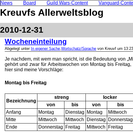
News
Board
Guild Wars-Content
Vanguard-Conte
Kreuvfs Allerweltsblog
2010-12-31
Wocheneinteilung
Abgelegt unter
In eigener Sache
,
Wortschatz/Sprache
von Kreuvf um 13:23
Je nachdem, mit wem man spricht, ist die Bedeutung von „Mit
gehört
und zwar für Arbeitswochen von Montag bis Freitag
hier sind meine Vorschläge:
Montag bis Freitag
streng
locker
Bezeichnung
von
bis
von
bis
Anfang
Montag
Dienstag
Montag
Mittwoch
Mitte
Mittwoch
Mittwoch
Dienstag
Donnerstag
Ende
Donnerstag
Freitag
Mittwoch
Freitag