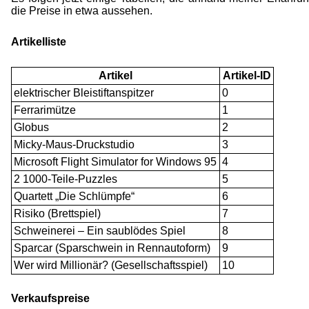
die Preise in etwa aussehen.
Artikelliste
Artikel
Artikel-ID
elektrischer Bleistiftanspitzer
0
Ferrarimütze
1
Globus
2
Micky-Maus-Druckstudio
3
Microsoft Flight Simulator for Windows 95
4
2 1000-Teile-Puzzles
5
Quartett „Die Schlümpfe“
6
Risiko (Brettspiel)
7
Schweinerei – Ein saublödes Spiel
8
Sparcar (Sparschwein in Rennautoform)
9
Wer wird Millionär? (Gesellschaftsspiel)
10
Verkaufspreise