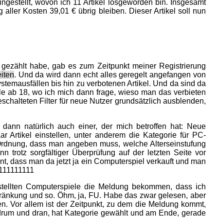
ingestellt, wovon ich 11 Artikel losgeworden bin. Insgesamt
ller Kosten 39,01 € übrig bleiben. Dieser Artikel soll nun
 gezählt habe, gab es zum Zeitpunkt meiner Registrierung
iten
. Und da wird dann echt alles geregelt angefangen von
emausfällen bis hin zu verbotenen Artikel. Und da sind da
le ab 18, wo ich mich dann frage, wieso man das verbieten
halteten Filter für neue Nutzer grundsätzlich ausblenden,
t dann natürlich auch einer, der mich betroffen hat: Neue
ar Artikel einstellen, unter anderem die Kategorie für PC-
 Ordnung, dass man angeben muss, welche Alterseinstufung
n trotz sorgfältiger Überprüfung auf der letzten Seite vor
nt, dass man da jetzt ja ein Computerspiel verkauft und man
1111111111
estellten Computerspiele die Meldung bekommen, dass ich
hränkung und so. Öhm, ja, FU. Habe das zwar gelesen, aber
en. Vor allem ist der Zeitpunkt, zu dem die Meldung kommt,
 drum und dran, hat Kategorie gewählt und am Ende, gerade