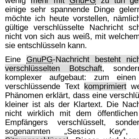
wenig
mehr mit
GnuPG
zu tun ge
einige sehr spannende Dinge geler
möchte ich heute vorstellen, nämli
gültige verschlüsselte Nachricht sc
nicht von sich aus weiß, mit welche
sie entschlüsseln kann.
Eine
GnuPG
-Nachricht besteht ni
verschlüsselten Botschaft
, sonder
komplexer aufgebaut: zum eine
verschlüssende Text
komprimiert
we
Phänomen erklärt, dass eine verschlü
kleiner ist als der Klartext. Die Nac
nicht wirklich mit dem öffentliche
Empfängers verschlüsselt, sond
sogenannten „Session Key“,