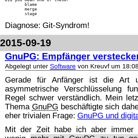
	blame

	merge

Diagnose: Git-Syndrom!
2015-09-19
GnuPG
: Empfänger verstecke
Abgelegt unter
Software
von Kreuvf um 18:0
Gerade für Anfänger ist die Art
asymmetrische Verschlüsselung funk
Regel schwer verständlich. Mein let
Thema
GnuPG
beschäftigte sich dahe
eher trivialen Frage:
GnuPG und digita
Mit der Zeit habe ich aber immer 