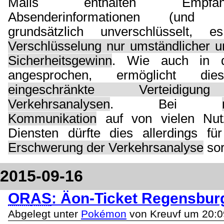
Mails enthalten Empfä
Absenderinformationen (und 
grundsätzlich unverschlüsselt,
Verschlüsselung nur umständlicher u
Sicherheitsgewinn
. Wie auch in 
angesprochen, ermöglicht d
eingeschränkte Verteidigu
Verkehrsanalysen
. Bei
Kommunikation
auf von vielen Nut
Diensten dürfte dies allerdings f
Erschwerung der Verkehrsanalyse
sor
2015-09-16
OR
AS
: Äon-Ticket Regensbur
Abgelegt unter
Pokémon
von Kreuvf um 20:0