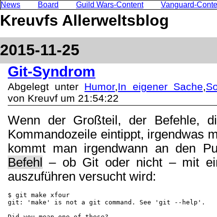
News
Board
Guild Wars-Content
Vanguard-Conte
Kreuvfs Allerweltsblog
2015-11-25
Git-Syndrom
Abgelegt unter
Humor
,
In eigener Sache
,
So
von Kreuvf um 21:54:22
Wenn der Großteil, der Befehle, d
Kommandozeile eintippt, irgendwas mit
kommt man irgendwann an den Pu
Befehl
– ob Git oder nicht – mit ei
auszuführen versucht wird:
$ git make xfour

git: 'make' is not a git command. See 'git --help'.

Did you mean one of these?
