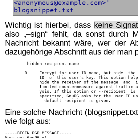
<anonymous@example.com>'
blogsnippet.txt
Wichtig ist hierbei, dass
keine Signat
also „–sign“ fehlt, da sonst durch 
Nachricht bekannt wäre, wer der Ab
dazugehörige Abschnitt aus der man 
       --hidden-recipient name

       -R     Encrypt for user ID name, but hide  the 
              ID  of this user's key. This option help
              hide the receiver of the message  and  i
              limited countermeasure against traffic a
              ysis. If this option or --recipient  is 
              specified, GnuPG asks for the user ID un
Eine solche Nachricht (blogsnippet.tx
wie folgt aus:
-----BEGIN PGP MESSAGE-----

Version: GnuPG v1
