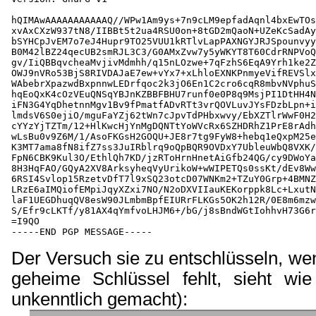
hQIMAwAAAAAAAAAAAQ//WPw1Am9ys+7n9cLM9epfadAqnl4bxEwTOs
xvAxCXzW937tN8/IIBBt5t2ua4RSU0on+8tGD2mQaoN+UZeKcSadAy
bSYHCpJvEM7o7eJ4Hupr9TO25VUU1kRTlvLapPAXNGYJRJSpounvyy
B0M42lBZ24qecUB2smRJL3C3/G0AMxZvw7y5yWKYT8T60CdrRNPVoQ
gv/IiQBBqvcheaMvjivMdmhh/q15nLOzwe+7qFzhS6EqA9Yrh1ke2Z
OWJ9nVRo53BjS8RIVDAJaE7ew+vYx7+xLhloEXNKPnmyeVifREVSlx
WAbebrXpazwdBxpnnwLEDrfqoc2k3jO6En1C2cro6cqR8mbvNVphuS
hqEoQxK4cOzVEuQNSqYBJnKZBBFBHU7runf0e0P8q9MsjPI1DtHH4N
iFN3G4YqDhetnnMgv1Bv9fPmatfADvRTt3vrQOVLuvJYsFDzbLpn+i
lmdsV6S0ejiO/mguFaYZj62tWn7cJpvTdPHbxwvy/EbXZTlrWwF0H2
cYYzYjTZTm/12+HlKwcHjYnMgDQNTtYoWVcRx6SZHDRhZ1PrE8rAdh
wLsBu0v9Z6M/1/AsoFKGsH2GOQU+JE8r7tg9FyW8+hebq1eQxpM25e
K3MT7ama8fN8ifZ7ss3JuIRblrq9oQpBQR9OVDxY7UbleuWbQ8VXK/
FpN6CBK9Kul3O/EthlQh7KD/jzRToHrnHnetAiGfb24QG/cy9DWoYa
8H3HqFAO/GQyA2XV8ArksyheqVyUrikoW+wWIPETQs0ssKt/dEv8Ww
6RSI4Svlop15RzetvDfT7l9xSQ23otcD07WNKm2+TZuY0Grp+4BMNZ
LRzE6aIMQiofEMpiJqyXZxi7NO/N2oDXVIIauKEKorppk8Lc+LxutN
laF1UEGDhuqQV8esW90JLmbmBpfEIURrFLKGs5OK2h12R/0E8m6mzw
S/Efr9cLKTf/y81AX4qYmfvoLHJM6+/bG/j8sBndWGtIohhvH73G6r
=I9QO

Der Versuch sie zu entschlüsseln, w
geheime Schlüssel fehlt, sieht wie
unkenntlich gemacht):