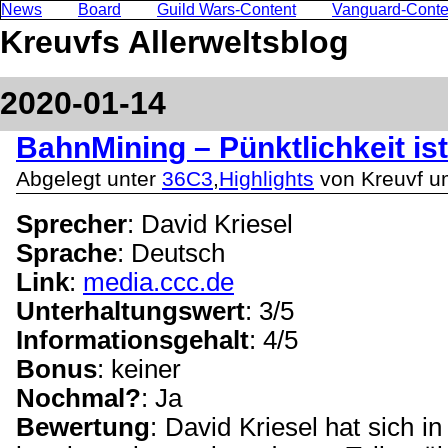
News
Board
Guild Wars-Content
Vanguard-Conte
Kreuvfs Allerweltsblog
2020-01-14
BahnMining – Pünktlichkeit ist
Abgelegt unter
36C3
,
Highlights
von Kreuvf u
Sprecher
: David Kriesel
Sprache
: Deutsch
Link
:
media.ccc.de
Unterhaltungswert
: 3/5
Informationsgehalt
: 4/5
Bonus
: keiner
Nochmal?
: Ja
Bewertung
: David Kriesel hat sich i