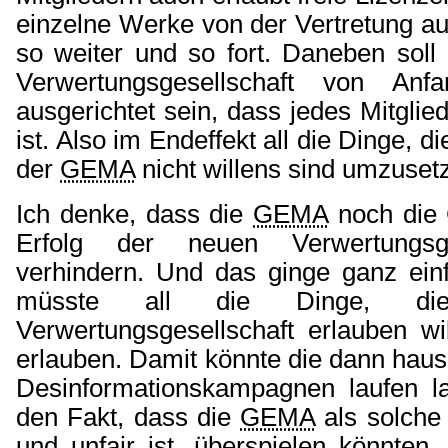
einzelne Werke von der Vertretung 
so weiter und so fort. Daneben soll 
Verwertungsgesellschaft von An
ausgerichtet sein, dass jedes Mitglied
ist. Also im Endeffekt all die Dinge, d
der
GEMA
nicht willens sind umzuset
Ich denke, dass die
GEMA
noch die 
Erfolg der neuen Verwertungsge
verhindern. Und das ginge ganz ein
müsste all die Dinge, d
Verwertungsgesellschaft erlauben wi
erlauben. Damit könnte die dann hau
Desinformationskampagnen laufen l
den Fakt, dass die
GEMA
als solche
und unfair ist, überspielen könnten.