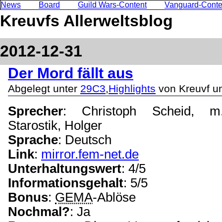
News
Board
Guild Wars-Content
Vanguard-Conte
Kreuvfs Allerweltsblog
2012-12-31
Der Mord fällt aus
Abgelegt unter
29C3
,
Highlights
von Kreuvf u
Sprecher
: Christoph Scheid, m.
Starostik, Holger
Sprache
: Deutsch
Link
:
mirror.fem-net.de
Unterhaltungswert
: 4/5
Informationsgehalt
: 5/5
Bonus
:
GEMA
-Ablöse
Nochmal?
: Ja