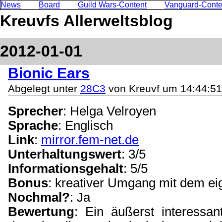
News
Board
Guild Wars-Content
Vanguard-Conte
Kreuvfs Allerweltsblog
2012-01-01
Bionic Ears
Abgelegt unter
28C3
von Kreuvf um 14:44:51
Sprecher
: Helga Velroyen
Sprache
: Englisch
Link
:
mirror.fem-net.de
Unterhaltungswert
: 3/5
Informationsgehalt
: 5/5
Bonus
: kreativer Umgang mit dem e
Nochmal?
: Ja
Bewertung
: Ein äußerst interessan