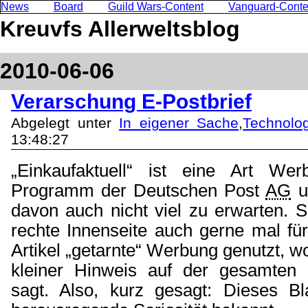
News
Board
Guild Wars-Content
Vanguard-Conte
Kreuvfs Allerweltsblog
2010-06-06
Verarschung E-Postbrief
Abgelegt unter
In eigener Sache
,
Technolo
13:48:27
„Einkaufaktuell“ ist eine Art We
Programm der Deutschen Post
AG
u
davon auch nicht viel zu erwarten. S
rechte Innenseite auch gerne mal für
Artikel „getarnte“ Werbung genutzt, w
kleiner Hinweis auf der gesamten 
sagt. Also, kurz gesagt: Dieses Bla