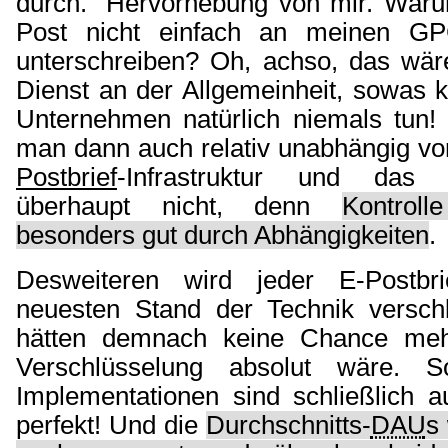
durch.“ Hervorhebung von mir. Warum
Post nicht einfach an meinen GP
unterschreiben? Oh, achso, das wäre
Dienst an der Allgemeinheit, sowas 
Unternehmen natürlich niemals tun!
man dann auch relativ unabhängig v
Postbrief
-Infrastruktur und das 
überhaupt nicht, denn
Kontrol
besonders gut durch Abhängigkeiten
.
Desweiteren wird jeder E-Postb
neuesten Stand der Technik verschl
hätten demnach keine Chance mehr
Verschlüsselung absolut wäre. 
Implementationen sind schließlich a
perfekt! Und die
Durchschnitts-
DAU
s