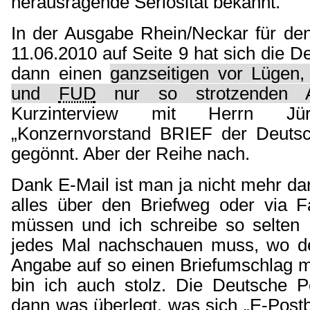
herausragende Seriosität bekannt.
In der Ausgabe Rhein/Neckar für den
11.06.2010 auf Seite 9
hat sich die D
dann einen
ganzseitigen vor Lügen,
und
FUD
nur so strotzenden Ar
Kurzinterview mit Herrn Jü
„Konzernvorstand BRIEF der Deuts
gegönnt. Aber der Reihe nach.
Dank E-Mail ist man ja nicht mehr d
alles über den Briefweg oder via F
müssen und ich schreibe so selten B
jedes Mal nachschauen muss, wo d
Angabe auf so einen Briefumschlag 
bin ich auch stolz. Die Deutsche P
dann was überlegt, was sich „E-Postb