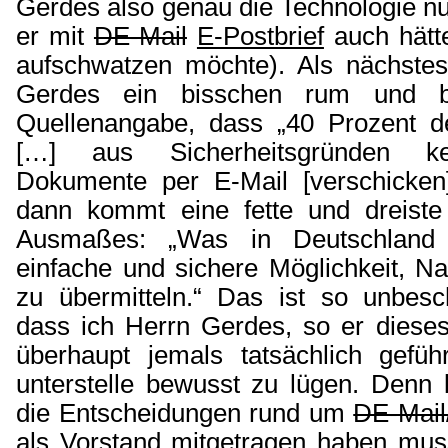
Gerdes also genau die Technologie nu
er mit
DE-Mail
E-Postbrief
auch hätte
aufschwatzen möchte). Als nächstes 
Gerdes ein bisschen rum und b
Quellenangabe, dass „40 Prozent de
[…] aus Sicherheitsgründen ke
Dokumente per E-Mail [verschicken
dann kommt eine fette und dreiste
Ausmaßes: „Was in Deutschland f
einfache und sichere Möglichkeit, Na
zu übermitteln.“ Das ist so unbesch
dass ich Herrn Gerdes, so er dieses
überhaupt jemals tatsächlich geführ
unterstelle bewusst zu lügen. Denn k
die Entscheidungen rund um
DE-Mail
als Vorstand mitgetragen haben mus