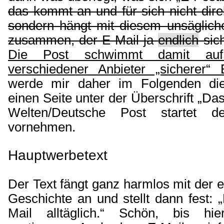
das kommt an und für sich nicht dire
sondern hängt mit diesem unsäglic
zusammen, der E-Mail ja
endlich
sich
Die Post schwimmt damit auf
verschiedener Anbieter „sicherer“ 
werde mir daher im Folgenden die 
einen Seite unter der Überschrift „Da
Welten/Deutsche Post startet de
vornehmen.
Hauptwerbetext
Der Text fängt ganz harmlos mit der e
Geschichte an und stellt dann fest: „
Mail alltäglich.“ Schön, bis hi