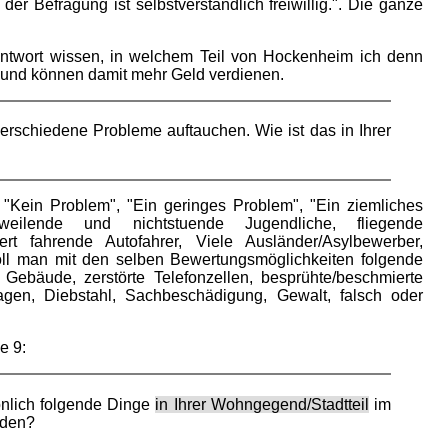
er Befragung ist selbstverständlich freiwillig.". Die ganze
Antwort wissen, in welchem Teil von Hockenheim ich denn
t und können damit mehr Geld verdienen.
rschiedene Probleme auftauchen. Wie ist das in Ihrer
"Kein Problem", "Ein geringes Problem", "Ein ziemliches
ilende und nichtstuende Jugendliche, fliegende
ert fahrende Autofahrer, Viele Ausländer/Asylbewerber,
soll man mit den selben Bewertungsmöglichkeiten folgende
ebäude, zerstörte Telefonzellen, besprühte/beschmierte
en, Diebstahl, Sachbeschädigung, Gewalt, falsch oder
e 9:
önlich folgende Dinge
in Ihrer Wohngegend/Stadtteil
im
rden?