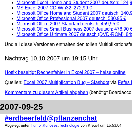
Microsoft Excel Home and Student 2007 deutsch: 124,
MS Excel 2007 CD Win32: 272,99 €
Microsoft Office Home and Student 2007 deutsch: 140,
Microsoft Office Professional 2007 deutsch: 580,95 €
Microsoft Office 2007 Standard deutsch: 459,95 €
Microsoft Office Small Business 2007 deutsch: 478,90 
Microsoft Office Ultimate 2007 deutsch (DVD-ROM): 84
Und all diese Versionen enthalten den tollen Multiplikations
Nachtrag 10.10.2007 um 19:15 Uhr
Hotfix beseitigt Rechenfehler in Excel 2007 – heise online
Quellen:
Excel 2007 Multiplication Bug – Slashdot
via
Fefes 
Kommentare zu diesem Artikel abgeben
(benötigt Boardacco
2007-09-25
#erdbeerfeld@pflanzenchat
Abgelegt unter
Humor
,
Kurioses
,
Technologie
von Kreuvf um 16:53:04