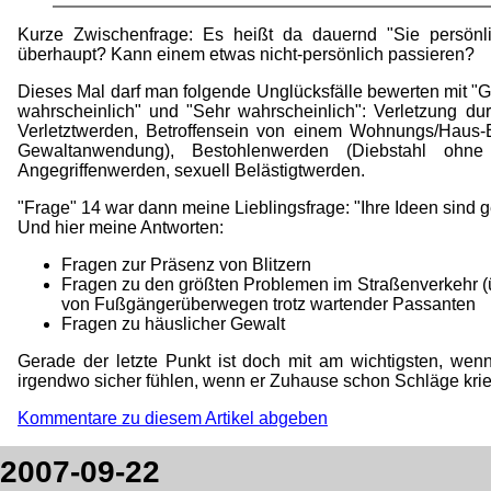
Kurze Zwischenfrage: Es heißt da dauernd "Sie persönli
überhaupt? Kann einem etwas nicht-persönlich passieren?
Dieses Mal darf man folgende Unglücksfälle bewerten mit "Ga
wahrscheinlich" und "Sehr wahrscheinlich": Verletzung du
Verletztwerden, Betroffensein von einem Wohnungs/Haus-E
Gewaltanwendung), Bestohlenwerden (Diebstahl ohne 
Angegriffenwerden, sexuell Belästigtwerden.
"Frage" 14 war dann meine Lieblingsfrage: "Ihre Ideen sind
Und hier meine Antworten:
Fragen zur Präsenz von Blitzern
Fragen zu den größten Problemen im Straßenverkehr (ü
von Fußgängerüberwegen trotz wartender Passanten
Fragen zu häuslicher Gewalt
Gerade der letzte Punkt ist doch mit am wichtigsten, wen
irgendwo sicher fühlen, wenn er Zuhause schon Schläge kri
Kommentare zu diesem Artikel abgeben
2007-09-22