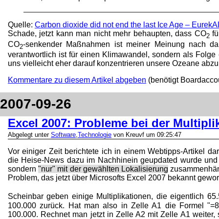
Quelle:
Carbon dioxide did not end the last Ice Age – EurekAl
Schade, jetzt kann man nicht mehr behaupten, dass CO
fü
2
CO
-senkender Maßnahmen ist meiner Meinung nach da
2
verantwortlich ist für einen Klimawandel, sondern als Folge
uns vielleicht eher darauf konzentrieren unsere Ozeane abzu
Kommentare zu diesem Artikel abgeben
(benötigt Boardacco
2007-09-26
Excel 2007: Probleme bei der Multipli
Abgelegt unter
Software
,
Technologie
von Kreuvf um 09:25:47
Vor einiger Zeit berichtete ich in einem Webtipps-Artikel da
die Heise-News dazu im Nachhinein geupdated wurde und es 
sondern
"nur" mit der gewählten Lokalisierung
zusammenhängt
Problem, das jetzt über Microsofts Excel 2007 bekannt gewor
Scheinbar geben einige Multiplikationen, die eigentlich 65.
100.000 zurück. Hat man also in Zelle A1 die Formel "=8
100.000. Rechnet man jetzt in Zelle A2 mit Zelle A1 weiter