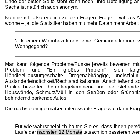
Ende der ersten Seite steht dann noch "Ihre Beteiligung an d
Sache ist natürlich auch anonym.
Komme ich also endlich zu den Fragen. Frage 1 will als 
wohne – ja, die Statistiker haben mit mehr Daten mehr Arbei
2. In einem Wohnbezirk oder einer Gemeinde können ve
Wohngegend?
Man kann folgende Probleme/Punkte jeweils bewerten mit 
Problem" und "Ein großes Problem": sich langwe
Händler/Haustürgeschäfte, Drogenabhängige, undisziplini
Ausländerfeindlichkeit/Rechtsradikalismus. Anschließend 
Punkte bewerten: heruntergekommene und leer stehende G
Hauswände, Schmutz/Müll in den Straßen oder Grünanlag
behindernd parkende Autos.
Die nächste einigermaßen interessante Frage war dann Frag
Für wie wahrscheinlich halten Sie es, dass Ihnen pers
Laufe der
nächsten 12 Monate
tatsächlich passieren we