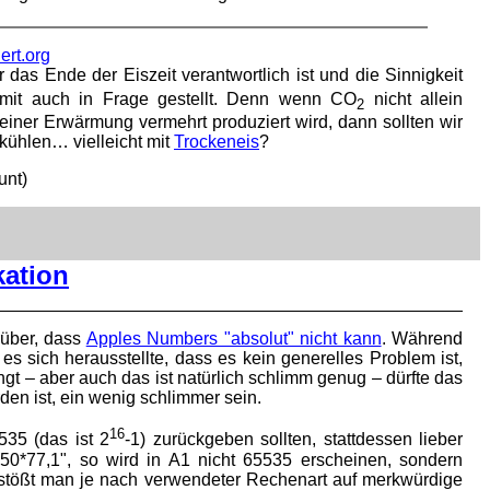
ert.org
r das Ende der Eiszeit verantwortlich ist und die Sinnigkeit
mit auch in Frage gestellt. Denn wenn CO
nicht allein
2
 einer Erwärmung vermehrt produziert wird, dann sollten wir
kühlen… vielleicht mit
Trockeneis
?
unt)
kation
rüber, dass
Apples Numbers "absolut" nicht kann
. Während
sich herausstellte, dass es kein generelles Problem ist,
 – aber auch das ist natürlich schlimm genug – dürfte das
den ist, ein wenig schlimmer sein.
16
535 (das ist 2
-1) zurückgeben sollten, stattdessen lieber
50*77,1", so wird in A1 nicht 65535 erscheinen, sondern
, stößt man je nach verwendeter Rechenart auf merkwürdige