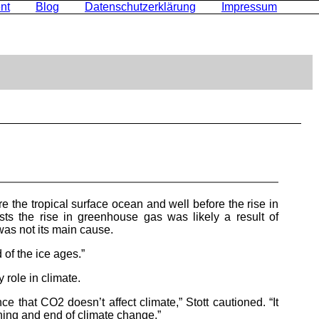
nt
Blog
Datenschutzerklärung
Impressum
the tropical surface ocean and well before the rise in
ts the rise in greenhouse gas was likely a result of
as not its main cause.
of the ice ages.”
 role in climate.
ce that CO2 doesn’t affect climate,” Stott cautioned. “It
nning and end of climate change.”