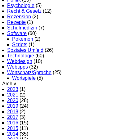
Psychologie
(5)
Recht & Gesetz
(12)
Rezension
(2)
Rezepte
(1)
Schulmedizin
(7)
Software
(60)
Pokémon
(2)
Scripts
(1)
Soziales Umfeld
(26)
Technologie
(60)
Webdesign
(10)
Webtipps
(32)
Wortschatz/Sprache
(25)
Wortspiele
(5)
Archiv
2023
(1)
2021
(2)
2020
(28)
2019
(24)
2018
(2)
2017
(3)
2016
(15)
2015
(11)
2014
(35)