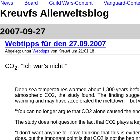
News
Board
Guild Wars-Content
Vanguard-Conte
Kreuvfs Allerweltsblog
2007-09-27
Webtipps für den 27.09.2007
Abgelegt unter
Webtipps
von Kreuvf um 21:01:18
CO
: “Ich war’s nicht!”
2
Deep-sea temperatures warmed about 1,300 years before 
atmospheric CO2, the study found. The finding sugges
warming and may have accelerated the meltdown – but w
“You can no longer argue that CO2 alone caused the end 
The study does not question the fact that CO2 plays a key
“I don’t want anyone to leave thinking that this is eviden
does, but the important point is that CO2 is not the begi