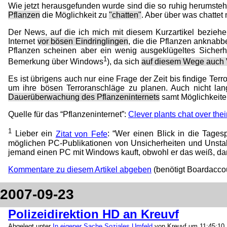
Wie jetzt herausgefunden wurde sind die so ruhig herumsteh
Pflanzen
die Möglichkeit zu
"chatten"
. Aber über was chattet
Der News, auf die ich mich mit diesem Kurzartikel beziehe
Internet
vor bösen Eindringlingen
, die die Pflanzen anknabbe
Pflanzen scheinen aber ein wenig ausgeklügeltes Sicherhe
1
Bemerkung über Windows
), da sich
auf diesem Wege auch 
Es ist übrigens auch nur eine Frage der Zeit bis findige Ter
um ihre bösen Terroranschläge zu planen. Auch nicht lan
Dauerüberwachung des Pflanzeninternets
samt Möglichkeit
Quelle für das “Pflanzeninternet”:
Clever plants chat over the
1
Lieber ein
Zitat von Fefe
: “Wer einen Blick in die Tagespr
möglichen PC-Publikationen von Unsicherheiten und Unstab
jemand einen PC mit Windows kauft, obwohl er das weiß, dann
Kommentare zu diesem Artikel abgeben
(benötigt Boardacco
2007-09-23
Polizeidirektion HD an Kreuvf
Abgelegt unter
In eigener Sache
,
Soziales Umfeld
von Kreuvf um 11:45:10