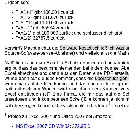
Ergebnisse:
"=A1+1" gibt 100.001 zurück,
"=A1*2" gibt 131.070 zurück,
"=A1*1" gibt 100.000 zurück,
"=A1-1" gibt 65534 zurück,
"=A1/1" gibt 100.000 zurück und schlussendlich gibt
"=A1/2" 32767,5 zurück.
Verwirrt? Macht nichts, die
Software kostet schließlich was 
Source-Software-per-se-Ablehner) und vielleicht ist die Math
Natürlich kann man Excel in Schutz nehmen und behaupten, d
ergibt, dass das bestimmt niemanden behindern könnte. Aber
Excel abrechnet und dann aus den Daten eine PDF erstellt,
würde dann auf die Idee kommen, dass die
überschüssigen
wenn man auf die Idee kommt und das noch rechtzeitig me
hält, mit welchen Worten wird man dann dem Kunden versu
Excel entstanden ist? Eine Firma, die mir das auf die Sc
unseriösen und inkompetenten Ecke (“Die können ja nicht ma
1
hat überzeugen können, dass tatsächlich das teure
Excel der
1
Preise zu Excel 2007 und Office 2007 bei Amazon:
MS Excel 2007 CD Win32: 272,95 €