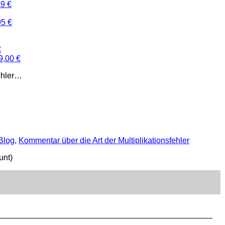
99 €
95 €
€
9,00 €
fehler…
Blog
,
Kommentar über die Art der Multiplikationsfehler
unt)