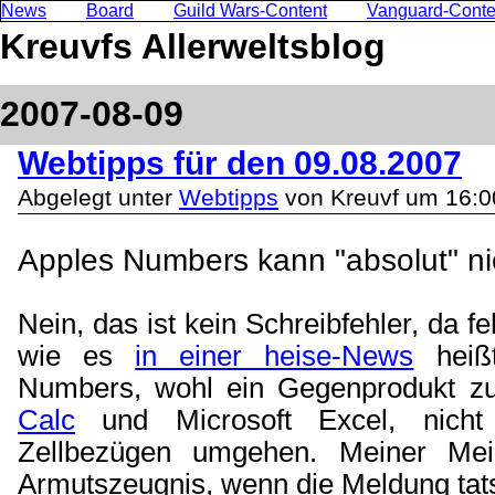
News
Board
Guild Wars-Content
Vanguard-Conte
Kreuvfs Allerweltsblog
2007-08-09
Webtipps für den 09.08.2007
Abgelegt unter
Webtipps
von Kreuvf um 16:0
Apples Numbers kann "absolut" ni
Nein, das ist kein Schreibfehler, da feh
wie es
in einer heise-News
heißt
Numbers, wohl ein Gegenprodukt 
Calc
und Microsoft Excel, nicht 
Zellbezügen umgehen. Meiner Me
Armutszeugnis, wenn die Meldung tats