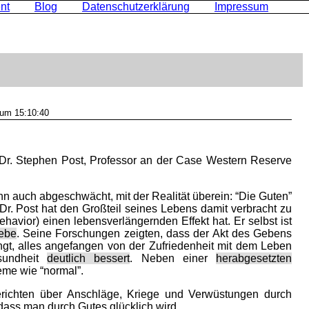
nt
Blog
Datenschutzerklärung
Impressum
um 15:10:40
Dr. Stephen Post, Professor an der Case Western Reserve
n auch abgeschwächt, mit der Realität überein: “Die Guten”
Dr. Post hat den Großteil seines Lebens damit verbracht zu
ehavior) einen lebensverlängernden Effekt hat. Er selbst ist
iebe
. Seine Forschungen zeigten, dass der Akt des Gebens
gt, alles angefangen von der Zufriedenheit mit dem Leben
esundheit
deutlich bessert
. Neben einer
herabgesetzten
me wie “normal”.
erichten über Anschläge, Kriege und Verwüstungen durch
ass man durch Gutes glücklich wird.