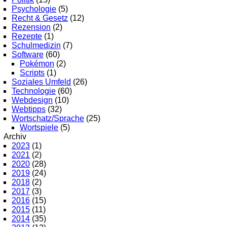
Psychologie
(5)
Recht & Gesetz
(12)
Rezension
(2)
Rezepte
(1)
Schulmedizin
(7)
Software
(60)
Pokémon
(2)
Scripts
(1)
Soziales Umfeld
(26)
Technologie
(60)
Webdesign
(10)
Webtipps
(32)
Wortschatz/Sprache
(25)
Wortspiele
(5)
Archiv
2023
(1)
2021
(2)
2020
(28)
2019
(24)
2018
(2)
2017
(3)
2016
(15)
2015
(11)
2014
(35)