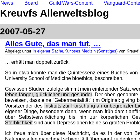
News
Board
Guild Wars-Content
Vanguard-Conte
Kreuvfs Allerweltsblog
2007-05-27
Alles Gute, das man tut, …
Abgelegt unter
In eigener Sache
,
Kurioses
,
Medizin (Sonstiges)
von Kreuvf 
… erhält man doppelt zurück.
So in etwa könnte man die Quintessenz eines Buches von 
University School of Medicine bioethics, beschreiben.
Gewissen Studien zufolge stimmt mein einleitender Satz, wen
leben länger, glücklicher und gesünder
. Der oben genannte 
beweisen, dass eine “Gebermentalität” (im Original: giving b
Vorsitzender des
Instituts zur Forschung an unbegrenzter L
eigener Dinge, besonders dann, wenn man früh damit anfän
über Selbstverwirklichung bis hin zur körperlichen G
Sterblichkeit
sind auch Depressionen keine so großen Proble
Ich freue mich über diese Nachricht, da es in der von B
Naturgewalten manchmal schwer fällt überhaupt zu denken, d